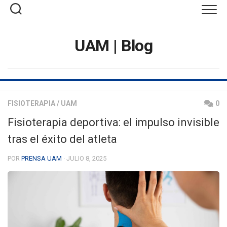
Saltar
al
contenido
UAM | Blog
FISIOTERAPIA
/
UAM
0
Fisioterapia deportiva: el impulso invisible
tras el éxito del atleta
POR
PRENSA UAM
· JULIO 8, 2025