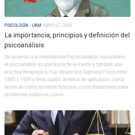
PSICOLOGÍA
/
UAM
MAYO 27, 2026
La importancia, principios y definición del
psicoanálisis
De acuerdo a la International Psychoanalytic Association,
el psicoanálisis es una teoría de la mente y también una
práctica terapéutica. Fue ideado por Sigmund Freud entre
1885 y 1939 y tiene cuatro ámbitos de aplicación: como
teoría de cómo la mente funciona, como tratamiento para
problemas psíquicos, como...