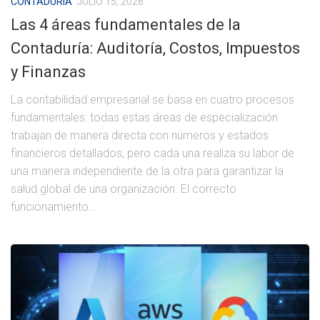
CONTADURÍA
JULIO 15, 2026
Las 4 áreas fundamentales de la
Contaduría: Auditoría, Costos, Impuestos
y Finanzas
La contabilidad empresarial se basa en cuatro procesos
fundamentales: todas estas áreas de especialización
trabajan de manera directa con números y estados
financieros detallados, pero cada una realiza su labor de
una manera independiente de la otra para garantizar la
salud global de una organización. El correcto
funcionamiento...