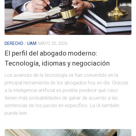
DERECHO
/
UAM
MAYO 20, 2026
El perfil del abogado moderno:
Tecnología, idiomas y negociación
Los avances de la tecnología se han convertido en la
principal herramienta de los abogados hoy en día. Gracias
a la inteligencia artificial es posible predecir qué caso
tienen más probabilidades de ganar de acuerdo a las
sentencias de los jueces en específico. La IA también
puede leer...