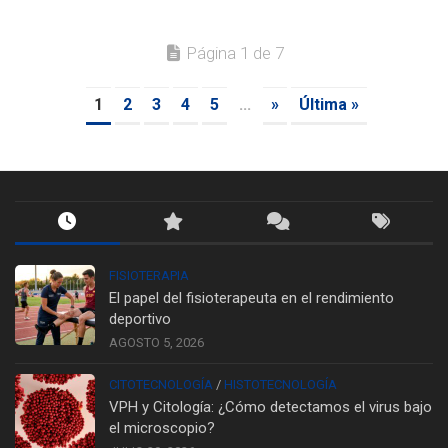
Página 1 de 7
1
2
3
4
5
...
»
Última »
FISIOTERAPIA
El papel del fisioterapeuta en el rendimiento
deportivo
AGOSTO 5, 2026
CITOTECNOLOGÍA
/
HISTOTECNOLOGÍA
VPH y Citología: ¿Cómo detectamos el virus bajo
el microscopio?