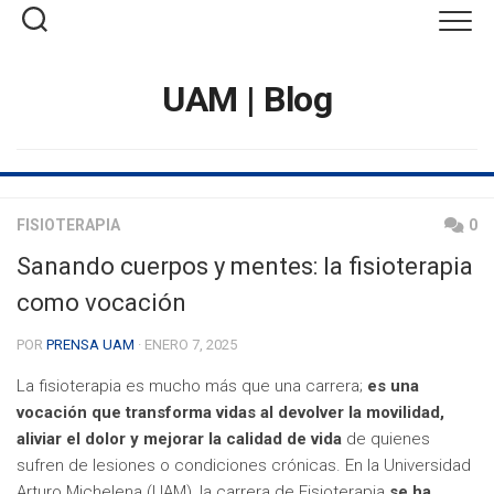
Saltar
al
contenido
UAM | Blog
FISIOTERAPIA
0
Sanando cuerpos y mentes: la fisioterapia
como vocación
POR
PRENSA UAM
· ENERO 7, 2025
La fisioterapia es mucho más que una carrera;
es una
vocación que transforma vidas al devolver la movilidad,
aliviar el dolor y mejorar la calidad de vida
de quienes
sufren de lesiones o condiciones crónicas. En la Universidad
Arturo Michelena (UAM), la carrera de Fisioterapia
se ha