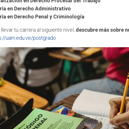
alización en Derecho Procesal del Trabajo
ía en Derecho Administrativo
ía en Derecho Penal y Criminología
 llevar tu carrera al siguiente nivel,
descubre más sobre n
s://uam.edu.ve/postgrado