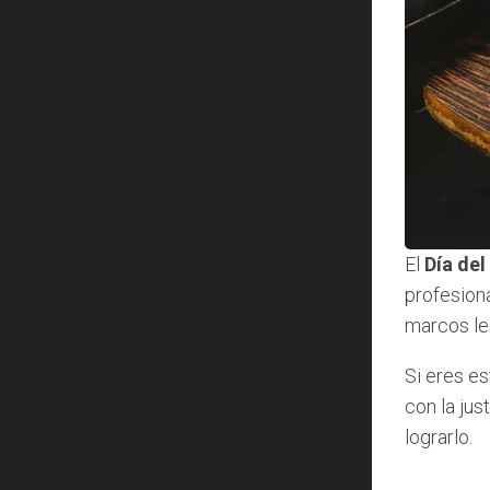
El
Día de
profesion
marcos leg
Si eres e
con la jus
lograrlo.