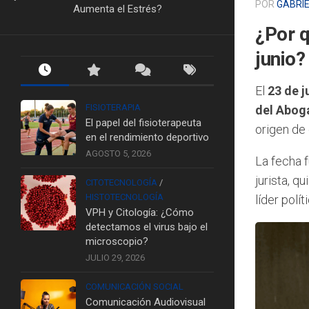
POR
GABRI
Aumenta el Estrés?
¿Por q
junio?
El
23 de j
FISIOTERAPIA
del Abog
El papel del fisioterapeuta
origen de
en el rendimiento deportivo
AGOSTO 5, 2026
La fecha 
jurista, q
CITOTECNOLOGÍA
/
HISTOTECNOLOGÍA
líder polí
VPH y Citología: ¿Cómo
detectamos el virus bajo el
microscopio?
JULIO 29, 2026
COMUNICACIÓN SOCIAL
Comunicación Audiovisual