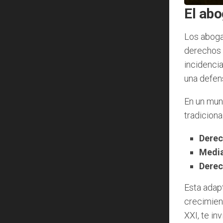
El abo
Los aboga
derechos h
incidencia
una defens
En un mun
tradiciona
Derec
Media
Derec
Esta adapt
crecimien
XXI, te in