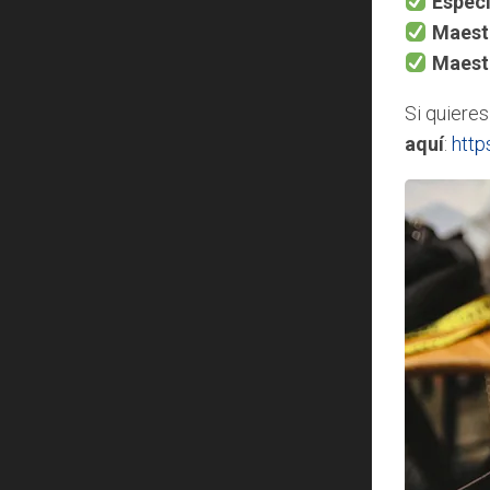
Especi
Maestr
Maestr
Si quieres
aquí
:
http