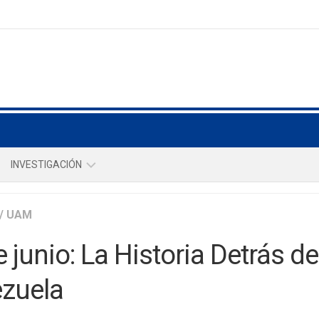
INVESTIGACIÓN
NOSOTROS
/
UAM
INTEGRANTES
e junio: La Historia Detrás d
REVISTAS
zuela
REPOSITORIO