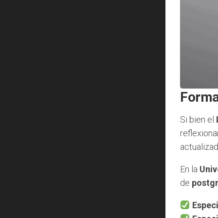
Formac
Si bien el
reflexiona
actualiza
En la
Univ
de
postgr
Especi