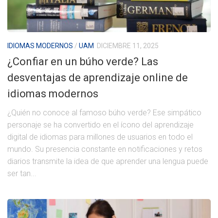
IDIOMAS MODERNOS
/
UAM
DICIEMBRE 11, 2025
¿Confiar en un búho verde? Las
desventajas de aprendizaje online de
idiomas modernos
¿Quién no conoce al famoso búho verde? Ese simpático
personaje se ha convertido en el ícono del aprendizaje
digital de idiomas para millones de usuarios en todo el
mundo. Su presencia constante en notificaciones y retos
diarios transmite la idea de que aprender una lengua puede
ser tan...