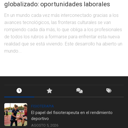
globalizado: oportunidades laborales
En un mundo cada vez más interconectado gracias a los
avances tecnológicos, las fronteras culturales se van
rompiendo cada día más, lo que obliga a los profesionales
de todos los rubros a formarse para enfrentar esta nueva
realidad que se está viviendo. Este desarrollo ha abierto un
mundo...
FISIOTERAPIA
El papel del fisioterapeuta en el rendimiento
deportivo
AGOSTO 5, 2026