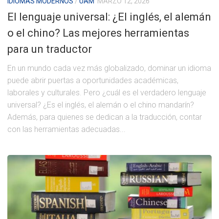
IDIOMAS MODERNOS
/
UAM
MARZO 12, 2026
El lenguaje universal: ¿El inglés, el alemán
o el chino? Las mejores herramientas
para un traductor
En un mundo cada vez más globalizado, dominar un idioma
puede abrir puertas a oportunidades académicas,
laborales y culturales. Pero ¿cuál es el verdadero lenguaje
universal? ¿Es el inglés, el alemán o el chino mandarín?
Además, para quienes se dedican a la traducción, contar
con las herramientas adecuadas...