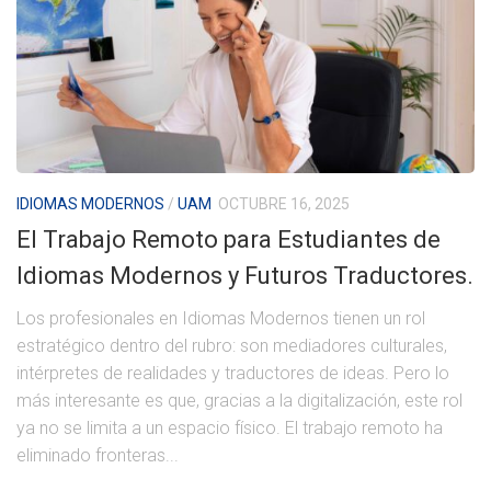
IDIOMAS MODERNOS
/
UAM
OCTUBRE 16, 2025
El Trabajo Remoto para Estudiantes de
Idiomas Modernos y Futuros Traductores.
Los profesionales en Idiomas Modernos tienen un rol
estratégico dentro del rubro: son mediadores culturales,
intérpretes de realidades y traductores de ideas. Pero lo
más interesante es que, gracias a la digitalización, este rol
ya no se limita a un espacio físico. El trabajo remoto ha
eliminado fronteras...