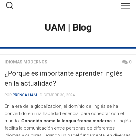
Saltar
al
contenido
UAM | Blog
IDIOMAS MODERNOS
0
¿Porqué es importante aprender inglés
en la actualidad?
POR
PRENSA UAM
· DICIEMBRE 30, 2024
En la era de la globalización, el dominio del inglés se ha
convertido en una habilidad esencial para conectar con el
mundo.
Conocido como la lengua franca moderna
, el inglés
facilita la comunicación entre personas de diferentes
idiomas y culturas, jugando un papel fundamental en diversas