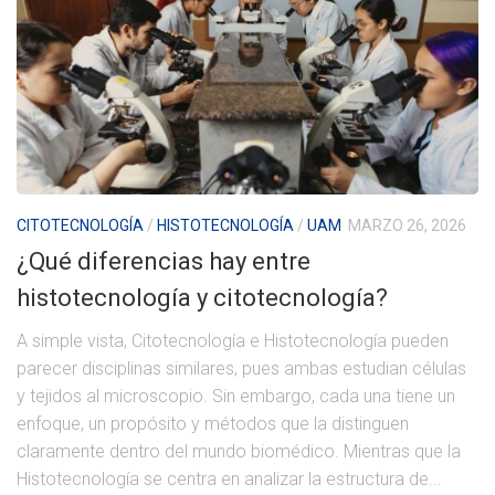
CITOTECNOLOGÍA
/
HISTOTECNOLOGÍA
/
UAM
MARZO 26, 2026
¿Qué diferencias hay entre
histotecnología y citotecnología?
A simple vista, Citotecnología e Histotecnología pueden
parecer disciplinas similares, pues ambas estudian células
y tejidos al microscopio. Sin embargo, cada una tiene un
enfoque, un propósito y métodos que la distinguen
claramente dentro del mundo biomédico. Mientras que la
Histotecnología se centra en analizar la estructura de...