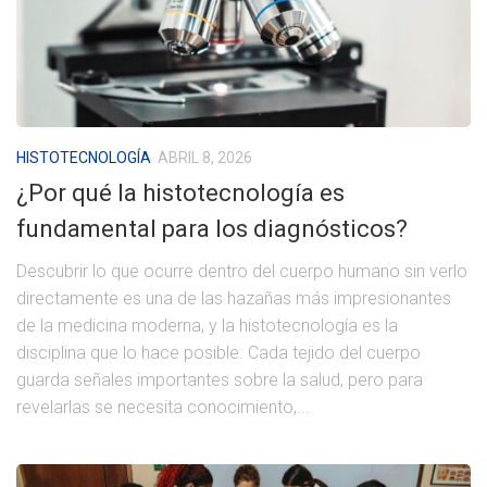
HISTOTECNOLOGÍA
ABRIL 8, 2026
¿Por qué la histotecnología es
fundamental para los diagnósticos?
Descubrir lo que ocurre dentro del cuerpo humano sin verlo
directamente es una de las hazañas más impresionantes
de la medicina moderna, y la histotecnología es la
disciplina que lo hace posible. Cada tejido del cuerpo
guarda señales importantes sobre la salud, pero para
revelarlas se necesita conocimiento,...