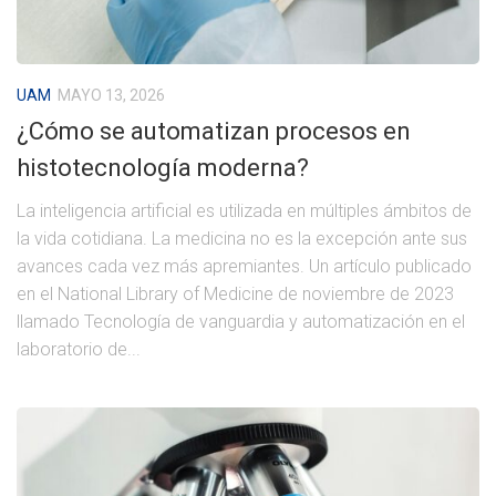
UAM
MAYO 13, 2026
¿Cómo se automatizan procesos en
histotecnología moderna?
La inteligencia artificial es utilizada en múltiples ámbitos de
la vida cotidiana. La medicina no es la excepción ante sus
avances cada vez más apremiantes. Un artículo publicado
en el National Library of Medicine de noviembre de 2023
llamado Tecnología de vanguardia y automatización en el
laboratorio de...