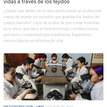
vidas a través de los tejidos
¿Sabías que dentro de un laboratorio existe un profesional
capaz de revelar los secretos que guardan los tejidos del
cuerpo humano? Lejos de la idea de que cortar muestras
es lo único que hace, el histotecnólogo combina ciencia,
precisión y creatividad para transformar fragmentos
microscópicos en información vital...
HISTOTECNOLOGÍA
/
UAM
OCTUBRE 29, 2024