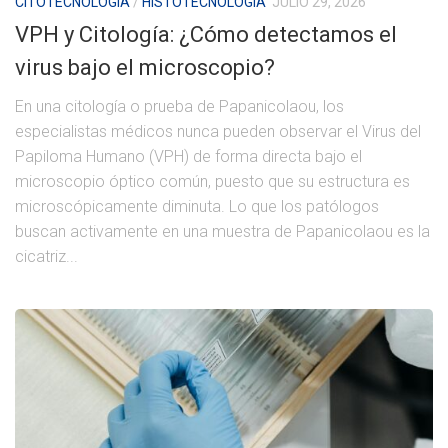
CITOTECNOLOGÍA
/
HISTOTECNOLOGÍA
JULIO 29, 2026
VPH y Citología: ¿Cómo detectamos el
virus bajo el microscopio?
En una citología o prueba de Papanicolaou, los
especialistas médicos nunca pueden observar el Virus del
Papiloma Humano (VPH) de forma directa bajo el
microscopio óptico común, puesto que su estructura es
microscópicamente diminuta. Lo que los patólogos
buscan activamente en una muestra de Papanicolaou es la
cicatriz...