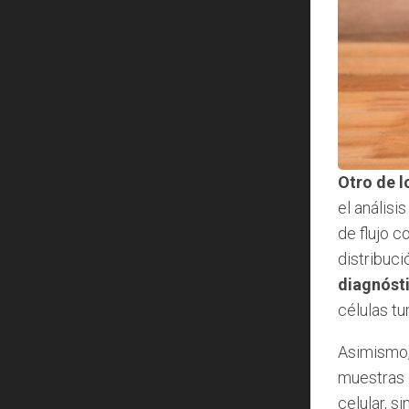
Otro de l
el análisi
de flujo c
distribuc
diagnósti
células tu
Asimismo, 
muestras d
celular, s