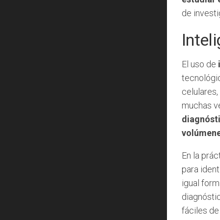
de invest
Intel
El uso de
tecnológic
celulares
muchas ve
diagnósti
volúmene
En la prá
para ident
igual form
diagnóstic
fáciles de