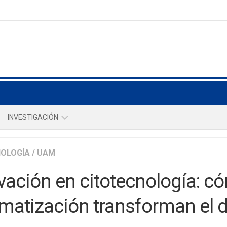
INVESTIGACIÓN
NOSOTROS
NOLOGÍA
/
UAM
INTEGRANTES
vación en citotecnología: cóm
REVISTAS
matización transforman el d
REPOSITORIO