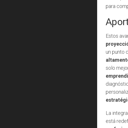
para comp
Aport
Estos ava
proyecció
un punto d
altamente
solo mejor
emprend
diagnósti
personali
estratégi
La integra
está redef