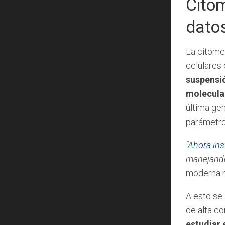
Citom
dato
La citome
celulares 
suspensió
molecular
última ge
parámetro
“
Ahora in
manejando
moderna n
A esto se 
de alta co
estudiar 