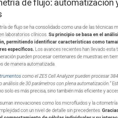
etría de flujo: automatización 
s
tría de flujo se ha consolidado como una de las técnicas 
en laboratorios clínicos.
Su principio se basa en el análi
n, permitiendo identificar características como tam
es específicos.
Los avances recientes han llevado esta té
neración pueden procesar centenares de muestras en tiemp
s de manera automatizada.
strumentos
como el ZE5 Cell Analyzer pueden procesar 38
 análisis de 30 parámetros con plena automatización.”
Est
o solo es más precisa, sino también más eficiente y acce
suman innovaciones como los microfluidos y la citometría 
mplejidad con un nivel de detalle sin precedentes.
Gracias
el comportamiento de células individuales y su intera