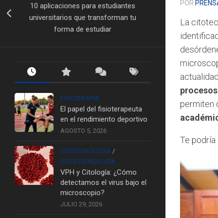
POR
PRENS
10 aplicaciones para estudiantes
universitarios que transforman tu
La citote
forma de estudiar
identific
desórdene
microscopi
actualida
procesos 
FISIOTERAPIA
permiten o
El papel del fisioterapeuta
académico
en el rendimiento deportivo
AGOSTO 5, 2026
Te podría 
CITOTECNOLOGÍA
/
HISTOTECNOLOGÍA
VPH y Citología: ¿Cómo
detectamos el virus bajo el
microscopio?
JULIO 29, 2026