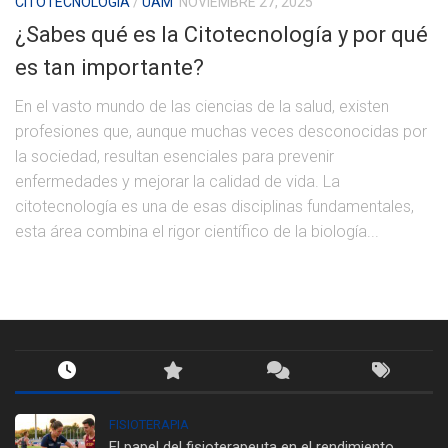
CITOTECNOLOGÍA
/
UAM
NOVIEMBRE 27, 2025
¿Sabes qué es la Citotecnología y por qué
es tan importante?
En el vasto mundo de las ciencias de la salud, existen
profesiones que, aunque muchas veces desconocidas por
la sociedad, resultan esenciales para prevenir
enfermedades y mejorar la calidad de vida. La
citotecnología es una de esas disciplinas fundamentales,
esta área combina el rigor científico de la biología...
FISIOTERAPIA
El papel del fisioterapeuta en el rendimiento