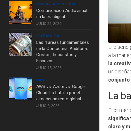
COMUNICACIÓN SOCIAL
Comunicación Audiovisual
en la era digital
JULIO 22, 2026
CONTADURÍA
Las 4 áreas fundamentales
El diseño 
de la Contaduría: Auditoría,
a la mane
Costos, Impuestos y
Finanzas
la creati
JULIO 15, 2026
un diseña
conjunto 
UAM
AWS vs. Azure vs. Google
La ba
Cloud: La batalla por el
almacenamiento global
JULIO 8, 2026
El primer
significa
claro y 