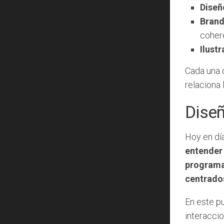
Diseñ
Brand
coher
Ilustr
Cada una 
relaciona 
Diseñ
Hoy en día
entender 
programa
centrados
En este pu
interaccio