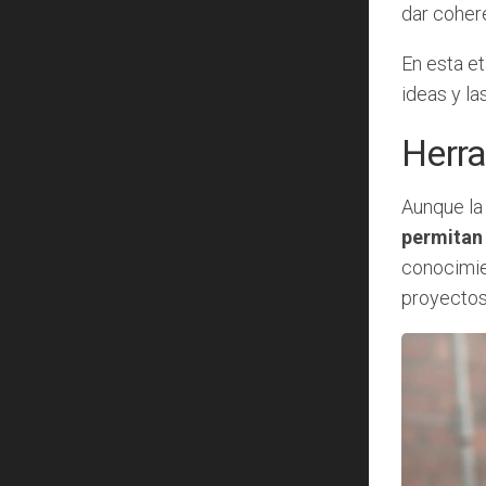
dar coher
En esta et
ideas y l
Herra
Aunque la 
permitan 
conocimien
proyectos