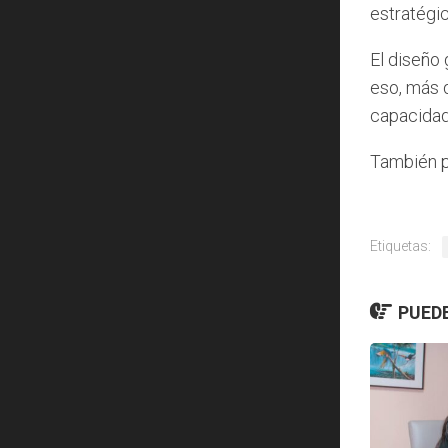
estratégic
El diseño 
eso, más q
capacidad 
También p
Etiquetas:
PUEDE