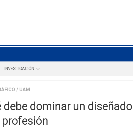
INVESTIGACIÓN
NOSOTROS
RÁFICO
/
UAM
INTEGRANTES
 debe dominar un diseñador 
REVISTAS
a profesión
REPOSITORIO