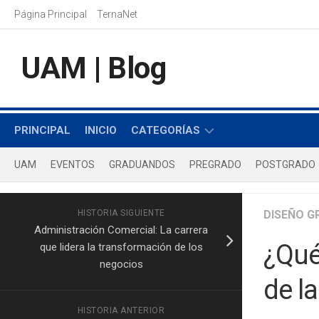
Saltar
Página Principal
TernaNet
al
contenido
UAM | Blog
PRINCIPAL
INICIO
CATEGORÍAS
UAM
EVENTOS
GRADUANDOS
PREGRADO
POSTGRADO
COMUNICACIÓN
SOCIAL
HISTORIA SIGUIENTE
DERECHO
DISEÑO G
Administración Comercial: La carrera
INGENIERÍA
¿Qué
que lidera la transformación de los
negocios
PSICOLOGÍA
de l
HISTORIA ANTERIOR