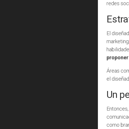
redes soc
Estra
El diseña
marketing,
habilidade
proponer
Áreas como
el diseña
Un pe
Entonces,
comunicac
como brand