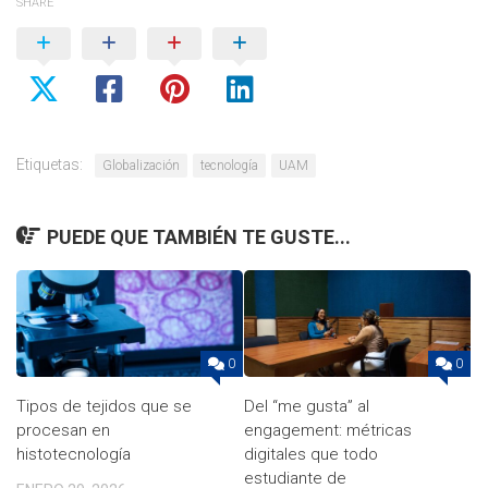
SHARE
Etiquetas:
Globalización
tecnología
UAM
PUEDE QUE TAMBIÉN TE GUSTE...
0
0
Tipos de tejidos que se
Del “me gusta” al
procesan en
engagement: métricas
histotecnología
digitales que todo
estudiante de