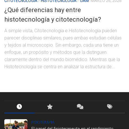
CITOTECNOLOGÍA
/
HISTOTECNOLOGÍA
/
UAM
MARZO 26, 2026
¿Qué diferencias hay entre
histotecnología y citotecnología?
A simple vista, Citotecnología e Histotecnología pueden
parecer disciplinas similares, pues ambas estudian células
y tejidos al microscopio. Sin embargo, cada una tiene un
enfoque, un propósito y métodos que la distinguen
claramente dentro del mundo biomédico. Mientras que la
Histotecnología se centra en analizar la estructura de...
FISIOTERAPIA
El papel del fisioterapeuta en el rendimiento